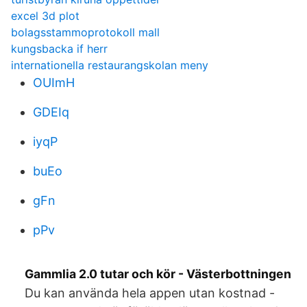
excel 3d plot
bolagsstammoprotokoll mall
kungsbacka if herr
internationella restaurangskolan meny
OUImH
GDEIq
iyqP
buEo
gFn
pPv
Gammlia 2.0 tutar och kör - Västerbottningen
Du kan använda hela appen utan kostnad -